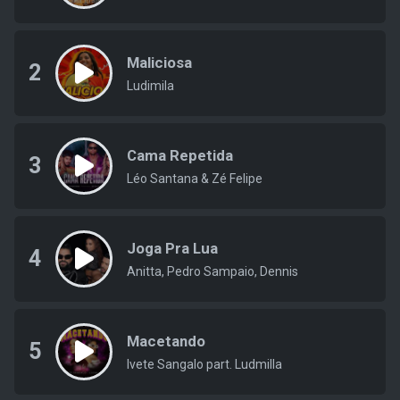
Maliciosa
2
Ludimila
Cama Repetida
3
Léo Santana & Zé Felipe
Joga Pra Lua
4
Anitta, Pedro Sampaio, Dennis
Macetando
5
Ivete Sangalo part. Ludmilla