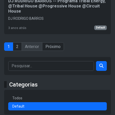
DJ RODRIGO BARROS -- Programa Tribal Energy,
@Tribal House @Progressive House @Circuit
House
DJ RODRIGO BARROS
Default
3 anos atrás
1
2
Anterior
Próximo
Categorias
Todos
Default